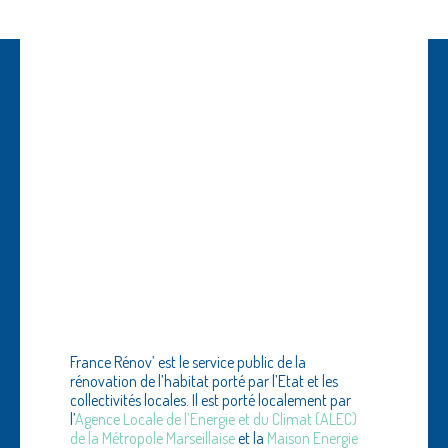
Le service public
VOUS ACCOMPAGNE
DANS VOS projets
de rénovation
France Rénov’ est le service public de la
rénovation de l’habitat porté par l’Etat et les
collectivités locales. Il est porté localement par
l’
Agence Locale de l’Energie et du Climat (ALEC)
de la Métropole Marseillaise
et la
Maison Energie